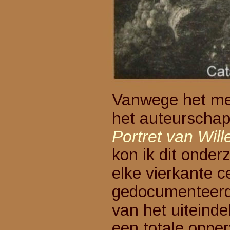
Vanwege het metho
het auteurschap 
Portret van Wil
kon ik dit onderz
elke vierkante c
gedocumenteerd en
van het uiteindel
een totale oppe